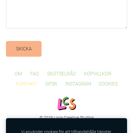
OM
FAQ
SKÖTSELRÅD
KÖPVILLKOR
KONTAKT
GPSR
INSTAGRAM
COOKIES
© 2026 Loos Creative Studios
Frida Fogel Enskild Firma
Vi använder cookies för att tillhandahålla tjänster,