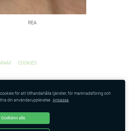
REA
GRAM
COOKIES
cookies för att tillhandahålla tjänster, för marknadsföring och
ättra din användarupplevelse
Anpassa
Godkänn alla